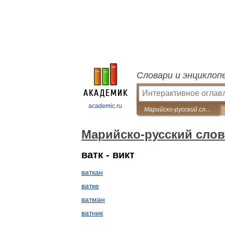
Словари и энциклоп
academic.ru
Марийско-русский словарь
Марийско-русский сло
ватк - викт
ваткан
ватке
ватман
ватник