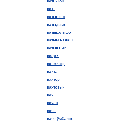
ватникан
ватт
ватыгыне
ватыдыме
ватыколышо
ватым налаш
ватышник
вафля
вахмистр
вахта
вахтёр
вахтовый
вач
вачан
ваче
ваче ӱмбалне