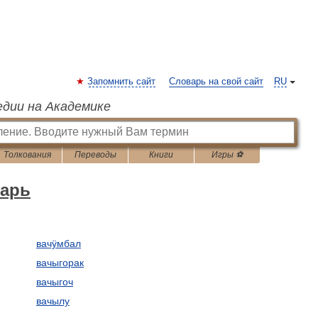
Запомнить сайт
Словарь на свой сайт
RU
едии на Академике
Толкования
Переводы
Книги
Игры ⚽
варь
вачӱмбал
вачыгорак
вачыгоч
вачылу