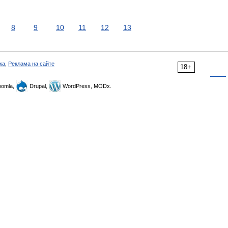
8
9
10
11
12
13
ка
,
Реклама на сайте
18+
omla,
Drupal,
WordPress, MODx.