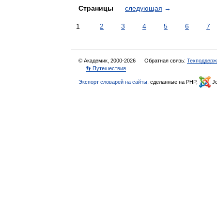
Страницы
следующая
→
1
2
3
4
5
6
7
© Академик, 2000-2026
Обратная связь:
Техподдерж
👣 Путешествия
Экспорт словарей на сайты
, сделанные на PHP,
Jo