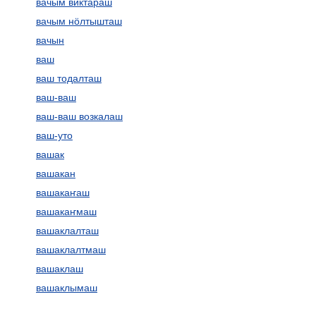
вачым виктараш
вачым нӧлтышташ
вачын
ваш
ваш тодалташ
ваш-ваш
ваш-ваш возкалаш
ваш-уто
вашак
вашакан
вашакаҥаш
вашакаҥмаш
вашаклалташ
вашаклалтмаш
вашаклаш
вашаклымаш